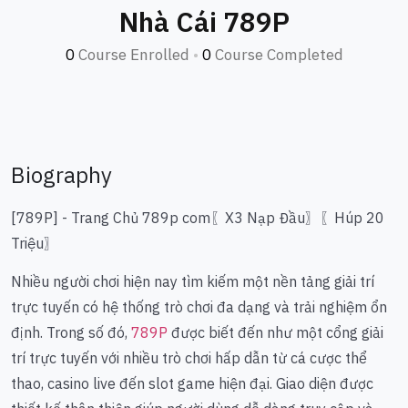
Nhà Cái 789P
0
Course Enrolled
•
0
Course Completed
Biography
[789P] - Trang Chủ 789p com〖X3 Nạp Đầu〗〖Húp 20
Triệu〗
Nhiều người chơi hiện nay tìm kiếm một nền tảng giải trí
trực tuyến có hệ thống trò chơi đa dạng và trải nghiệm ổn
định. Trong số đó,
789P
được biết đến như một cổng giải
trí trực tuyến với nhiều trò chơi hấp dẫn từ cá cược thể
thao, casino live đến slot game hiện đại. Giao diện được