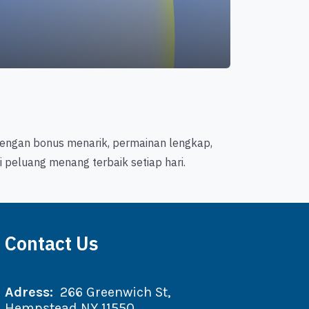
 dengan bonus menarik, permainan lengkap,
 peluang menang terbaik setiap hari.
Contact Us
Adress:
266 Greenwich St,
Hempstead NY 11550