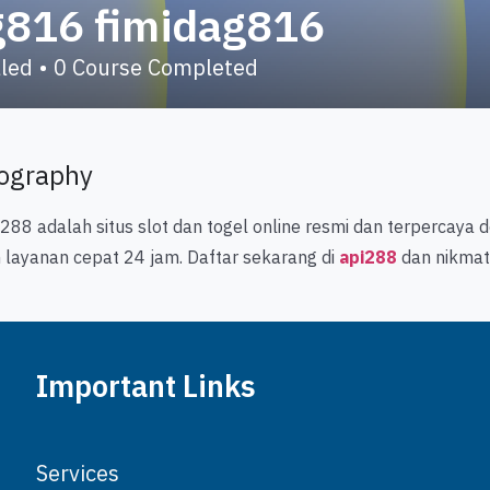
g816 fimidag816
lled
•
0
Course Completed
ography
288 adalah situs slot dan togel online resmi dan terpercaya
 layanan cepat 24 jam. Daftar sekarang di
api288
dan nikmati
Important Links
Services