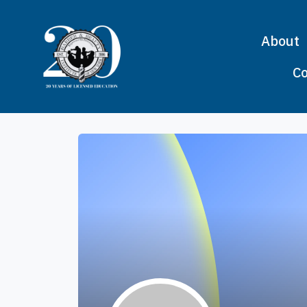
About
Co