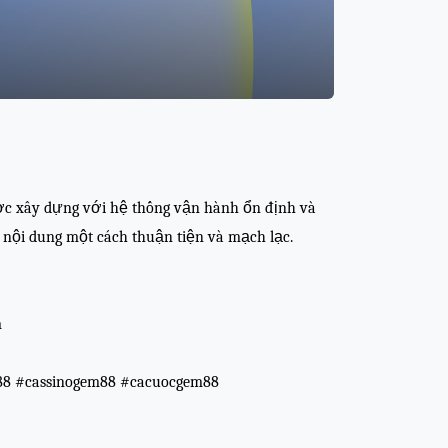
được xây dựng với hệ thống vận hành ổn định và
 nội dung một cách thuận tiện và mạch lạc.
m
88 #cassinogem88 #cacuocgem88