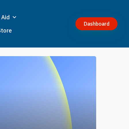
 Aid
Dashboard
Store