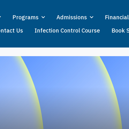
Programs
Admissions
Financial
ntact Us
Infection Control Course
Book 