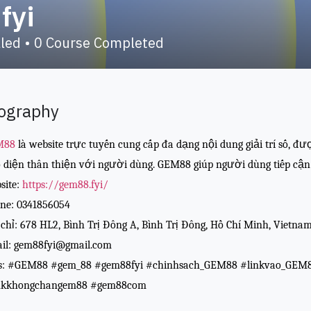
fyi
lled
•
0
Course Completed
ography
M88
là website trực tuyến cung cấp đa dạng nội dung giải trí số, 
o diện thân thiện với người dùng. GEM88 giúp người dùng tiếp cận
site:
https://gem88.fyi/
ne: 0341856054
 chỉ: 678 HL2, Bình Trị Đông A, Bình Trị Đông, Hồ Chí Minh, Vietna
il: gem88fyi@gmail.com
s: #GEM88 #gem_88 #gem88fyi #chinhsach_GEM88 #linkvao_GEM
nkkhongchangem88 #gem88com