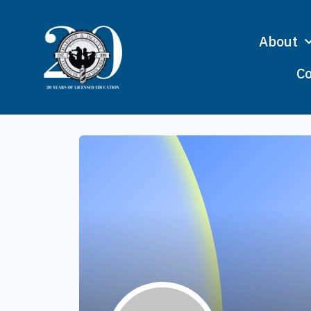
About
Co