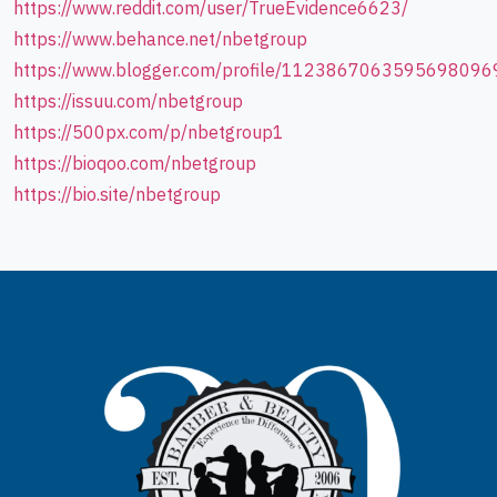
https://www.reddit.com/user/TrueEvidence6623/
https://www.behance.net/nbetgroup
https://www.blogger.com/profile/1123867063595698096
https://issuu.com/nbetgroup
https://500px.com/p/nbetgroup1
https://bioqoo.com/nbetgroup
https://bio.site/nbetgroup