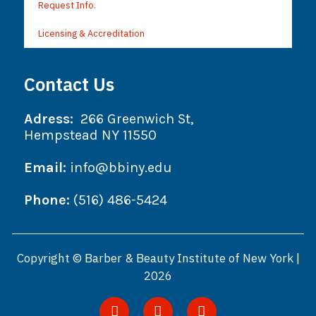
Request Info.
Licensing & Accreditation
Contact Us
Adress:
266 Greenwich St,
Hempstead NY 11550
Email:
info@bbiny.edu
Phone:
(516) 486-5424
Copyright © Barber & Beauty Institute of New York |
2026