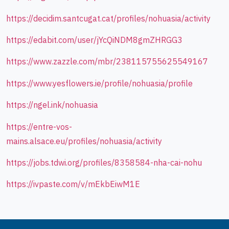
https://decidim.santcugat.cat/profiles/nohuasia/activity
https://edabit.com/user/jYcQiNDM8gmZHRGG3
https://www.zazzle.com/mbr/238115755625549167
https://www.yesflowers.ie/profile/nohuasia/profile
https://ngel.ink/nohuasia
https://entre-vos-
mains.alsace.eu/profiles/nohuasia/activity
https://jobs.tdwi.org/profiles/8358584-nha-cai-nohu
https://ivpaste.com/v/mEkbEiwM1E