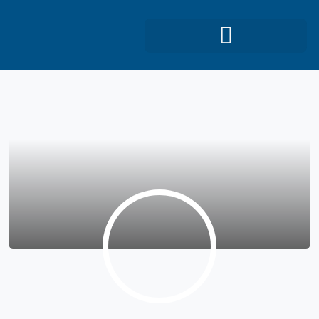
Infection Control Course