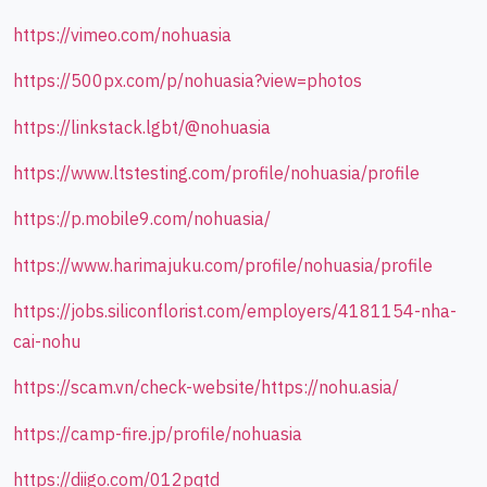
https://vimeo.com/nohuasia
https://500px.com/p/nohuasia?view=photos
https://linkstack.lgbt/@nohuasia
https://www.ltstesting.com/profile/nohuasia/profile
https://p.mobile9.com/nohuasia/
https://www.harimajuku.com/profile/nohuasia/profile
https://jobs.siliconflorist.com/employers/4181154-nha-
cai-nohu
https://scam.vn/check-website/https://nohu.asia/
https://camp-fire.jp/profile/nohuasia
https://diigo.com/012pqtd