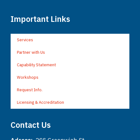
Important Links
Services
Partner with Us
Capability Statement
Workshops
Request Info.
Licensing & Accreditation
Contact Us