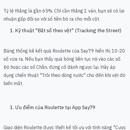
Tỷ lệ thắng là gần 65%. Chỉ cần thắng 1 ván, bạn sẽ có lợi
nhuận gấp đôi so với số tiền bỏ ra cho mỗi cột.
Kỹ thuật "Bắt số theo vệt" (Tracking the Street)
Bảng thống kê kết quả Roulette của Say79 hiển thị 10-20
số vừa ra. Nếu bạn thấy quả bóng liên tục rơi vào các số
Đỏ hoặc các số Chẵn, đừng cố đánh ngược lại. Hãy áp
dụng chiến thuật "Trôi theo dòng nước" cho đến khi vệt đó
biến mất.
Ưu điểm của Roulette tại App Say79
Giao diện Roulette được thiết kế tối ưu với tính năng "Cược