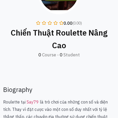
0.00
(0.00)
Chiến Thuật Roulette Nâng
Cao
0
Course
•
0
Student
Biography
Roulette tại
Say79
là trò chơi của những con số và diện
tích. Thay vì đặt cược vào một con số duy nhất với tỷ lệ
thắng thấp, các chuyên gia thường sử dụng chiến thuật