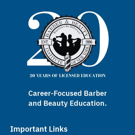
Career-Focused Barber
and Beauty Education.
Important Links