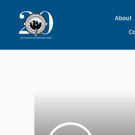
About
Co