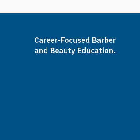
Career-Focused Barber
and Beauty Education.