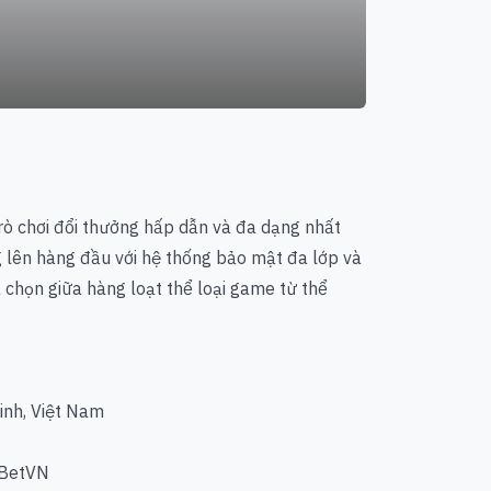
trò chơi đổi thưởng hấp dẫn và đa dạng nhất
g lên hàng đầu với hệ thống bảo mật đa lớp và
a chọn giữa hàng loạt thể loại game từ thể
inh, Việt Nam
oBetVN