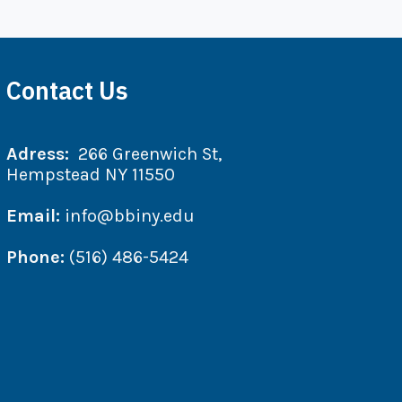
Contact Us
Adress:
266 Greenwich St,
Hempstead NY 11550
Email:
info@bbiny.edu
Phone:
(516) 486-5424